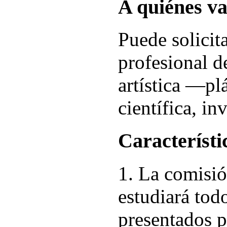
A quiénes va
Puede solicit
profesional d
artística —pl
científica, in
Característi
1. La comisi
estudiará tod
presentados p