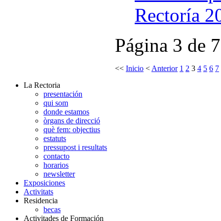
Rectoría 2
Página 3 de 7
<<
Inicio
<
Anterior
1
2
3
4
5
6
7
La Rectoria
presentación
qui som
donde estamos
òrgans de direcció
què fem: objectius
estatuts
pressupost i resultats
contacto
horarios
newsletter
Exposiciones
Activitats
Residencia
becas
Activitades de Formación