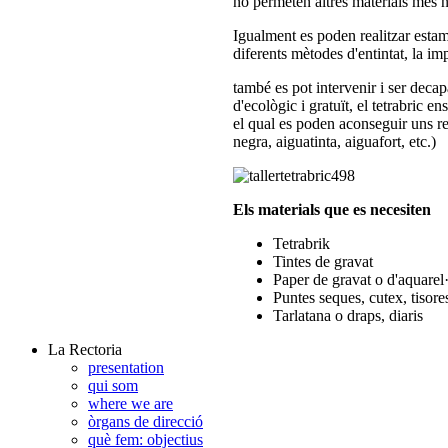
no permeten altres materials més 
Igualment es poden realitzar estam
diferents mètodes d'entintat, la i
també es pot intervenir i ser dec
d'ecològic i gratuït, el tetrabric e
el qual es poden aconseguir uns re
negra, aiguatinta, aiguafort, etc.)
Els materials que es necesiten
Tetrabrik
Tintes de gravat
Paper de gravat o d'aquarel
Puntes seques, cutex, tisores
Tarlatana o draps, diaris
La Rectoria
presentation
qui som
where we are
òrgans de direcció
què fem: objectius