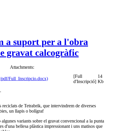
m a suport per a l'obra
de gravat calcogràfic
Attachments:
[Full
14
d'Inscripció]
Kb
.
reciclats de Tetrabrik, que intervindrem de diverses
es, un llapis o bolígraf
b algunes variants sobre el gravat convencional a la punta
s d'una bellesa plàstica impressionant i uns matisos que