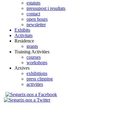
estatuts
pressupost i resultats
contact
open hours
newsletter
Exhibits
Activitats
Residence
grants
Training Activities
courses
workshops
Arxives
exhibitions
press clipping
activities