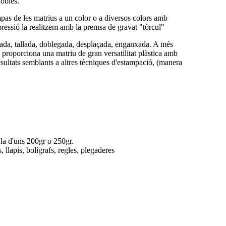
nobles.
pas de les matrius a un color o a diversos colors amb
mpressió la realitzem amb la premsa de gravat "tòrcul"
apada, tallada, doblegada, desplaçada, enganxada. A més
ns proporciona una matriu de gran versatilitat plàstica amb
sultats semblants a altres tècniques d'estampació, (manera
·la d'uns 200gr o 250gr.
, llapis, bolígrafs, regles, plegaderes