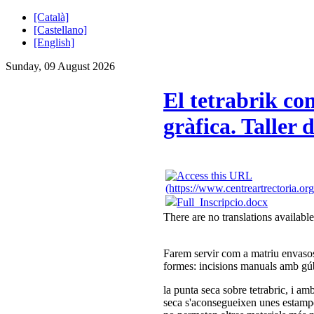
[Català]
[Castellano]
[English]
Sunday, 09 August 2026
El tetrabrik co
gràfica. Taller 
Full_Inscripcio.docx
There are no translations available
Farem servir com a matriu envasos 
formes: incisions manuals amb gúbi
la punta seca sobre tetrabric, i am
seca s'aconsegueixen unes estampe