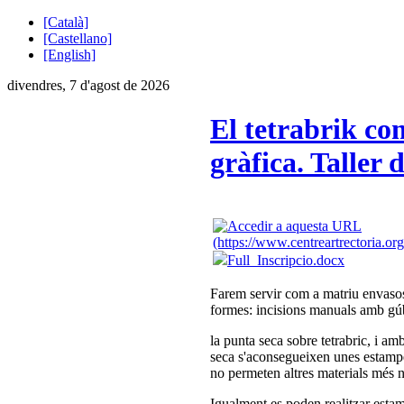
[Català]
[Castellano]
[English]
divendres, 7 d'agost de 2026
El tetrabrik co
gràfica. Taller 
Full_Inscripcio.docx
Farem servir com a matriu envasos 
formes: incisions manuals amb gúbi
la punta seca sobre tetrabric, i am
seca s'aconsegueixen unes estampe
no permeten altres materials més 
Igualment es poden realitzar estam