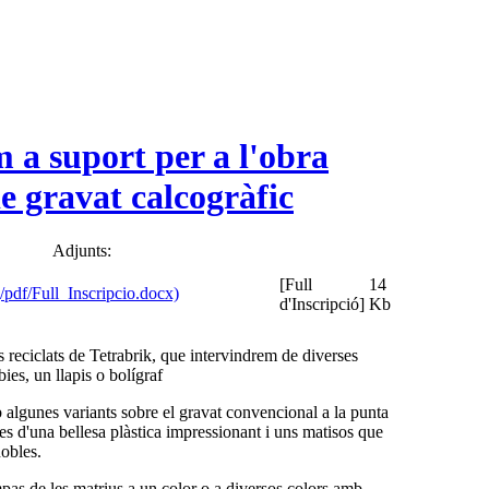
m a suport per a l'obra
de gravat calcogràfic
Adjunts:
[Full
14
d'Inscripció]
Kb
reciclats de Tetrabrik, que intervindrem de diverses
es, un llapis o bolígraf
b algunes variants sobre el gravat convencional a la punta
s d'una bellesa plàstica impressionant i uns matisos que
nobles.
pas de les matrius a un color o a diversos colors amb