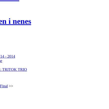
n i nenes
714 - 2014
he
ria: TRITOK TRIO
Final
>>