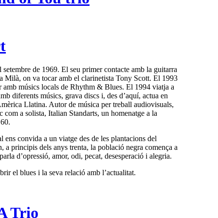
t
setembre de 1969. El seu primer contacte amb la guitarra
 a Milà, on va tocar amb el clarinetista Tony Scott. El 1993
ar amb músics locals de Rhythm & Blues. El 1994 viatja a
b diferents músics, grava discs i, des d’aquí, actua en
Amèrica Llatina. Autor de música per treball audiovisuals,
c com a solista, Italian Standarts, un homenatge a la
’60.
 ens convida a un viatge des de les plantacions del
n, a principis dels anys trenta, la població negra comença a
arla d’opressió, amor, odi, pecat, desesperació i alegria.
ir el blues i la seva relació amb l’actualitat.
 Trio