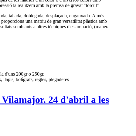
mpressió la realitzem amb la premsa de gravat "tòrcul"
apada, tallada, doblegada, desplaçada, enganxada. A més
ns proporciona una matriu de gran versatilitat plàstica amb
sultats semblants a altres tècniques d'estampació, (manera
·la d'uns 200gr o 250gr.
, llapis, bolígrafs, regles, plegaderes
a Vilamajor. 24 d'abril a les