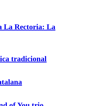
a La Rectoria: La
ca tradicional
atalana
nd of You trio