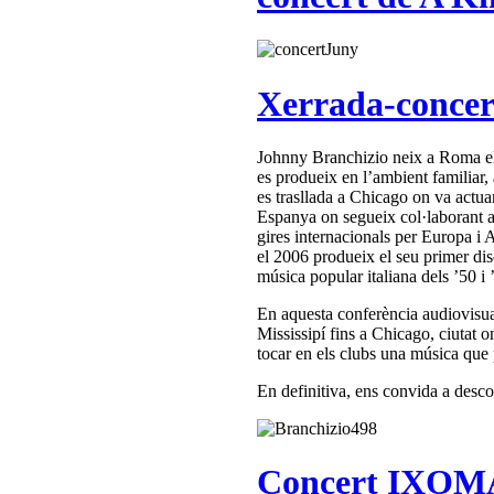
Xerrada-concer
Johnny Branchizio neix a Roma el 
es produeix en l’ambient familiar,
es trasllada a Chicago on va actu
Espanya on segueix col·laborant am
gires internacionals per Europa i 
el 2006 produeix el seu primer dis
música popular italiana dels ’50 i 
En aquesta conferència audiovisual
Mississipí fins a Chicago, ciutat o
tocar en els clubs una música que p
En definitiva, ens convida a descobr
Concert IXOMA