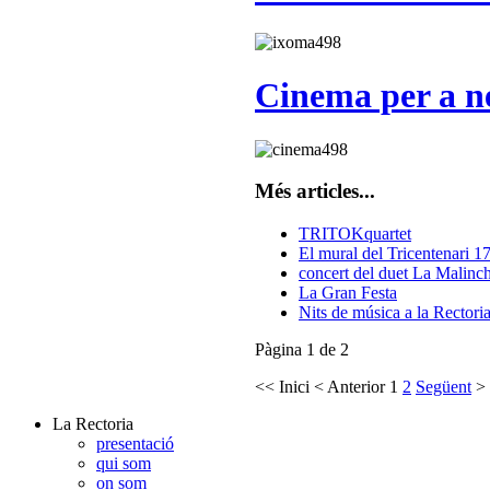
Cinema per a ne
Més articles...
TRITOKquartet
El mural del Tricentenari 1
concert del duet La Malinc
La Gran Festa
Nits de música a la Recto
Pàgina 1 de 2
<<
Inici
<
Anterior
1
2
Següent
>
La Rectoria
presentació
qui som
on som