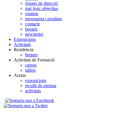
òrgans de direcció
què fem: objectius
estatuts
pressupost i resultats
contacte
horaris
newsletter
Exposicions
Activitats
Residència
beques
Activitats de Formació
cursos
tallers
Arxius
exposicions
reculls de premsa
activitats